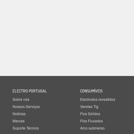
ELECTRO PORTUGAL
CONSUMÍVEIS
Sobre nós
Electrodos revestidos
Nossos Serviços
Varetas Tig
Notícias
Fios Sólidos
Marcas
Fios Fluxados
Suporte Técnico
Arco submerso