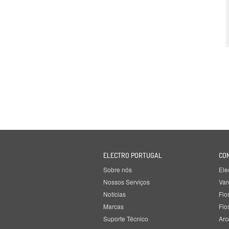
ELECTRO PORTUGAL
CO
Sobre nós
Ele
Nossos Serviços
Var
Notícias
Fio
Marcas
Fio
Suporte Técnico
Arc