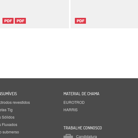
NSUMÍVEIS
MATERIAL DE CHAMA
ctrodos revestidos
EUROTROD
etas Tig
HARRIS
s Sólidos
s Fluxados
TRABALHE CONNOSCO
o submerso
Candidatura