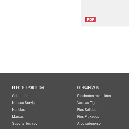
ELECTRO PORTUGAL
CONSUMÍVEIS
Sobre nós
Electrodos revestidos
Nossos Serviços
Varetas Tig
Notícias
Fios Sólidos
Marcas
Fios Fluxados
Suporte Técnico
Arco submerso