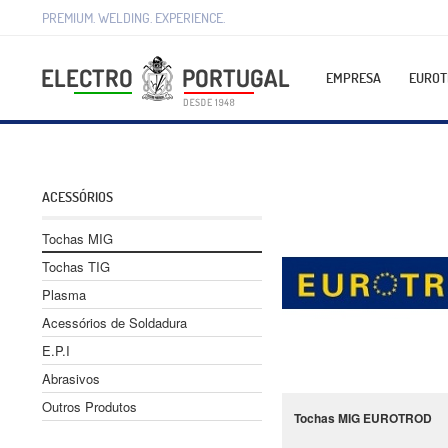
PREMIUM. WELDING. EXPERIENCE.
EMPRESA
EUROT
ACESSÓRIOS
Tochas MIG
Tochas TIG
Plasma
Acessórios de Soldadura
E.P.I
Abrasivos
Outros Produtos
Tochas MIG EUROTROD