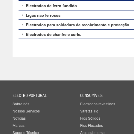
Electrodos de ferro fundido
Ligas não ferrosos
Electrodos para soldadura de recobrimento e protecção
Electrodos de chanfre e corte.
ELECTRO PORTUGAL
CONSUMÍVEIS
Sobre nós
Electrodos revestidos
Nossos Serviços
Varetas Tig
Notícias
Fios Sólidos
Marcas
Fios Fluxados
Suporte Técnico
Arco submerso