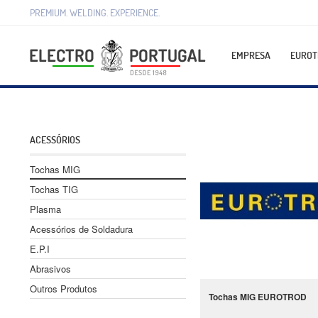
PREMIUM. WELDING. EXPERIENCE.
EMPRESA
EUROT
ACESSÓRIOS
Tochas MIG
Tochas TIG
Plasma
Acessórios de Soldadura
E.P.I
Abrasivos
Outros Produtos
Tochas MIG EUROTROD