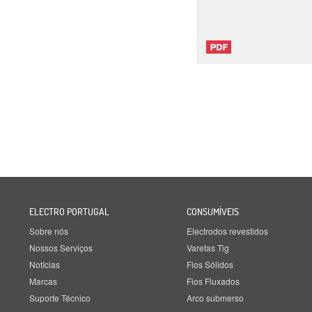
ELECTRO PORTUGAL
CONSUMÍVEIS
Sobre nós
Electrodos revestidos
Nossos Serviços
Varetas Tig
Notícias
Fios Sólidos
Marcas
Fios Fluxados
Suporte Técnico
Arco submerso